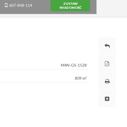
ZOSTAW
607-848-114
WIADOMOŚĆ
M4N-GS-1528
809 m²