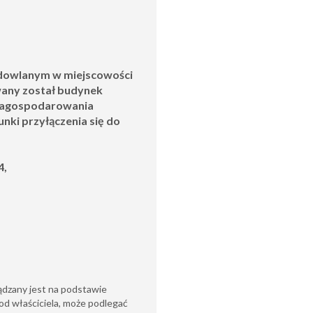
udowlanym w miejscowości
any został budynek
 zagospodarowania
nki przyłączenia się do
4,
ądzany jest na podstawie
od właściciela, może podlegać