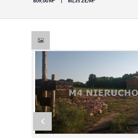
809,00 M
80,35 ZŁ/M