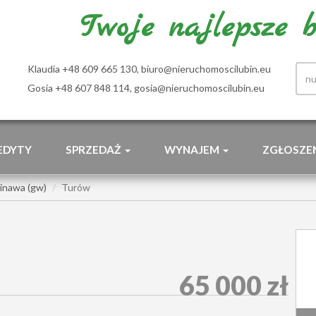
Twoje najlepsze bi
Klaudia +48 609 665 130,
biuro@nieruchomoscilubin.eu
Gosia +48 607 848 114,
gosia@nieruchomoscilubin.eu
EDYTY
SPRZEDAŻ
WYNAJEM
ZGŁOSZE
inawa (gw)
Turów
65 000 zł