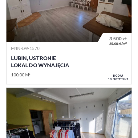
3 500
zł
2
35,00 zł/m
M4N-LW-1570
LUBIN, USTRONIE
LOKAL DO WYNAJĘCIA
100,00 M²
DODAJ
DO NOTATNIKA