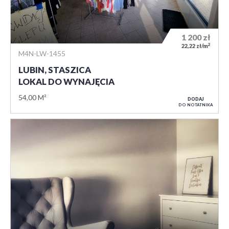
1 200
zł
2
22,22 zł/m
M4N-LW-1455
LUBIN, STASZICA
LOKAL DO WYNAJĘCIA
54,00 M²
DODAJ
DO NOTATNIKA