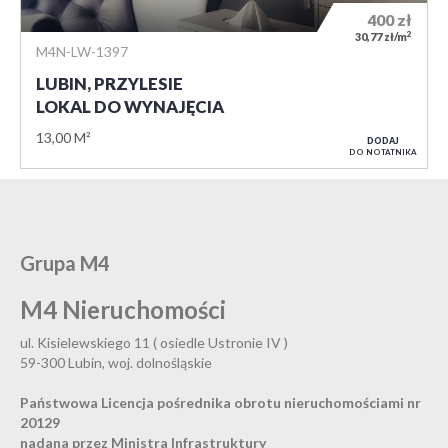
400
zł
2
30,77 zł/m
M4N-LW-1397
LUBIN, PRZYLESIE
LOKAL DO WYNAJĘCIA
13,00 M²
DODAJ
DO NOTATNIKA
Grupa M4
M4 Nieruchomości
ul. Kisielewskiego 11 ( osiedle Ustronie IV )
59-300 Lubin, woj. dolnośląskie
Państwowa Licencja pośrednika obrotu nieruchomościami nr
20129
nadana przez Ministra Infrastruktury