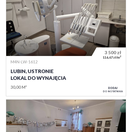
3 500
zł
2
116,67 zł/m
M4N-LW-1612
LUBIN, USTRONIE
LOKAL DO WYNAJĘCIA
30,00 M²
DODAJ
DO NOTATNIKA