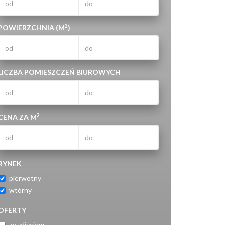
2
POWIERZCHNIA (M
)
LICZBA POMIESZCZEŃ BIUROWYCH
2
CENA ZA M
RYNEK
pierwotny
wtórny
OFERTY
ze zdjęciem