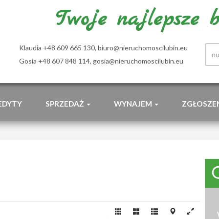
Twoje najlepsze bi
Klaudia +48 609 665 130,
biuro@nieruchomoscilubin.eu
Gosia +48 607 848 114,
gosia@nieruchomoscilubin.eu
EDYTY
SPRZEDAŻ
WYNAJEM
ZGŁOSZE