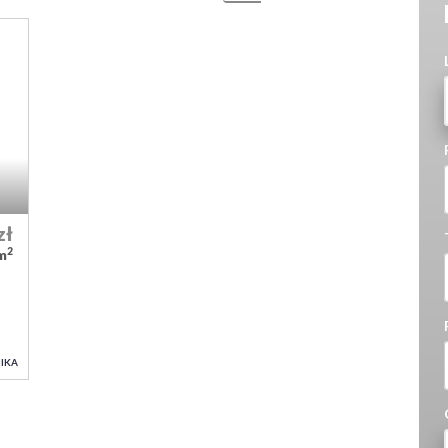
zł
2
/m
IKA