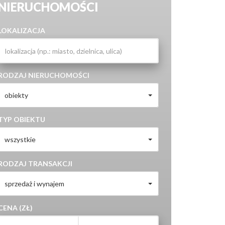
NIERUCHOMOŚCI
LOKALIZACJA
RODZAJ NIERUCHOMOŚCI
obiekty
TYP OBIEKTU
wszystkie
RODZAJ TRANSAKCJI
sprzedaż i wynajem
CENA (ZŁ)