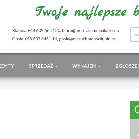
Twoje najlepsze bi
Klaudia +48 609 665 130,
biuro@nieruchomoscilubin.eu
Gosia +48 607 848 114,
gosia@nieruchomoscilubin.eu
EDYTY
SPRZEDAŻ
WYNAJEM
ZGŁOSZE