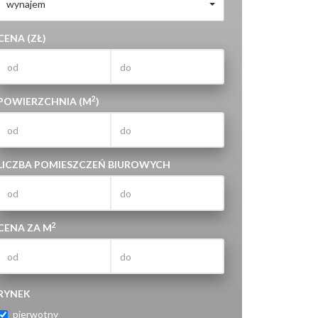
wynajem
CENA (ZŁ)
2
POWIERZCHNIA (M
)
LICZBA POMIESZCZEŃ BIUROWYCH
2
CENA ZA M
RYNEK
pierwotny