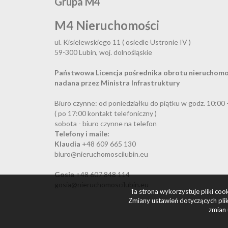
Grupa M4
M4 Nieruchomości
ul. Kisielewskiego 11 ( osiedle Ustronie IV )
59-300 Lubin, woj. dolnośląskie
Państwowa Licencja pośrednika obrotu nieruchomo
nadana przez Ministra Infrastruktury
Biuro czynne: od poniedziałku do piątku w godz. 10:00 
( po 17:00 kontakt telefoniczny )
sobota - biuro czynne na telefon
Telefony i maile:
Klaudia
+48 609 665 130
biuro@nieruchomoscilubin.eu
Gosia
+48 607 848 114
gosia@nieruchomoscilubin.eu
Ta strona wykorzystuje pliki co
Zmiany ustawień dotyczących plik
zmian 