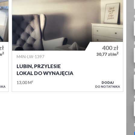
zł
400
zł
2
2
/m
30,77 zł/m
M4N-LW-1397
LUBIN, PRZYLESIE
LOKAL DO WYNAJĘCIA
13,00 M²
DODAJ
IKA
DO NOTATNIKA