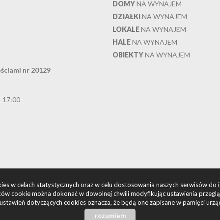
DOMY
NA WYNAJEM
DZIAŁKI
NA WYNAJEM
LOKALE
NA WYNAJEM
HALE
NA WYNAJEM
OBIEKTY
NA WYNAJEM
ściami nr 20129
- 17:00
okies w celach statystycznych oraz w celu dostosowania naszych serwisów do 
ów cookie można dokonać w dowolnej chwili modyfikując ustawienia przegląda
ustawień dotyczących cookies oznacza, że będą one zapisane w pamięci urzą
rozumiem