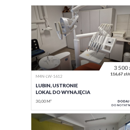
3 500
116,67 zł
M4N-LW-1612
LUBIN, USTRONIE
LOKAL DO WYNAJĘCIA
30,00 M²
DODAJ
DO NOTATN