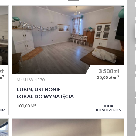
zł
3 500
zł
2
2
/m
35,00 zł/m
M4N-LW-1570
LUBIN, USTRONIE
LOKAL DO WYNAJĘCIA
100,00 M²
DODAJ
IKA
DO NOTATNIKA