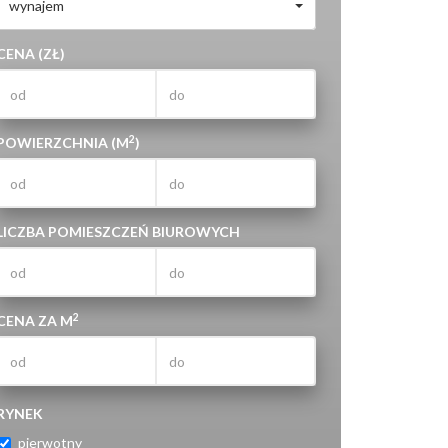
wynajem
CENA (ZŁ)
2
POWIERZCHNIA (M
)
LICZBA POMIESZCZEŃ BIUROWYCH
2
CENA ZA M
RYNEK
pierwotny