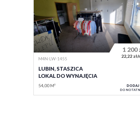
1 200
22,22 zł
M4N-LW-1455
LUBIN, STASZICA
LOKAL DO WYNAJĘCIA
54,00 M²
DODAJ
DO NOTATN