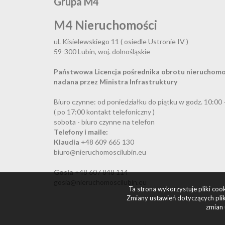
Grupa M4
M4 Nieruchomości
ul. Kisielewskiego 11 ( osiedle Ustronie IV )
59-300 Lubin, woj. dolnośląskie
Państwowa Licencja pośrednika obrotu nieruchomo
nadana przez Ministra Infrastruktury
Biuro czynne: od poniedziałku do piątku w godz. 10:00 
( po 17:00 kontakt telefoniczny )
sobota - biuro czynne na telefon
Telefony i maile:
Klaudia
+48 609 665 130
biuro@nieruchomoscilubin.eu
Gosia
+48 607 848 114
gosia@nieruchomoscilubin.eu
Ta strona wykorzystuje pliki co
Zmiany ustawień dotyczących plik
zmian 