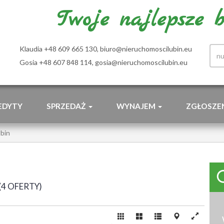
Twoje najlepsze bi
Klaudia +48 609 665 130,
biuro@nieruchomoscilubin.eu
Gosia +48 607 848 114,
gosia@nieruchomoscilubin.eu
EDYTY
SPRZEDAŻ
WYNAJEM
ZGŁOSZE
bin
4 OFERTY