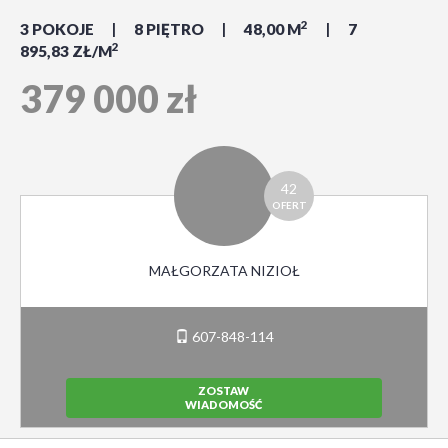
2
3 POKOJE
8 PIĘTRO
48,00 M
7
2
895,83 ZŁ/M
379 000 zł
42
OFERT
MAŁGORZATA NIZIOŁ
607-848-114
ZOSTAW
WIADOMOŚĆ