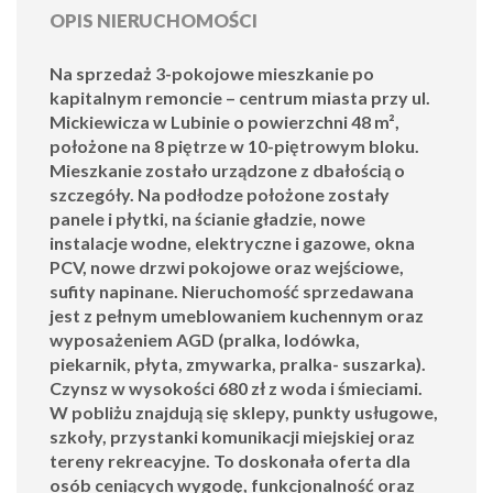
OPIS NIERUCHOMOŚCI
Na sprzedaż 3-pokojowe mieszkanie po
kapitalnym remoncie – centrum miasta przy ul.
Mickiewicza w Lubinie o powierzchni 48 m²,
położone na 8 piętrze w 10-piętrowym bloku.
Mieszkanie zostało urządzone z dbałością o
szczegóły. Na podłodze położone zostały
panele i płytki, na ścianie gładzie, nowe
instalacje wodne, elektryczne i gazowe, okna
PCV, nowe drzwi pokojowe oraz wejściowe,
sufity napinane. Nieruchomość sprzedawana
jest z pełnym umeblowaniem kuchennym oraz
wyposażeniem AGD (pralka, lodówka,
piekarnik, płyta, zmywarka, pralka- suszarka).
Czynsz w wysokości 680 zł z woda i śmieciami.
W pobliżu znajdują się sklepy, punkty usługowe,
szkoły, przystanki komunikacji miejskiej oraz
tereny rekreacyjne. To doskonała oferta dla
osób ceniących wygodę, funkcjonalność oraz