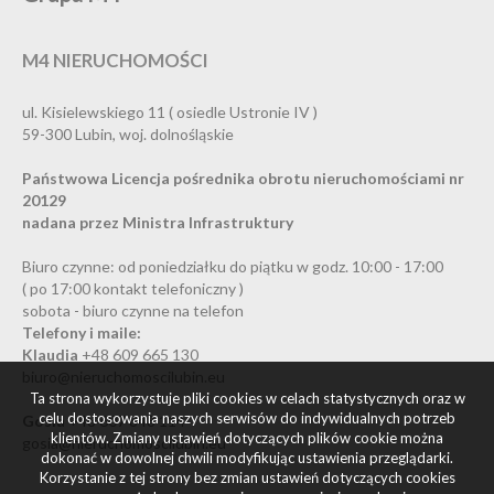
M4 NIERUCHOMOŚCI
ul. Kisielewskiego 11 ( osiedle Ustronie IV )
59-300 Lubin, woj. dolnośląskie
Państwowa Licencja pośrednika obrotu nieruchomościami nr
20129
nadana przez Ministra Infrastruktury
Biuro czynne: od poniedziałku do piątku w godz. 10:00 - 17:00
( po 17:00 kontakt telefoniczny )
sobota - biuro czynne na telefon
Telefony i maile:
Klaudia
+48 609 665 130
biuro@nieruchomoscilubin.eu
Ta strona wykorzystuje pliki cookies w celach statystycznych oraz w
celu dostosowania naszych serwisów do indywidualnych potrzeb
Gosia
+48 607 848 114
klientów. Zmiany ustawień dotyczących plików cookie można
gosia@nieruchomoscilubin.eu
dokonać w dowolnej chwili modyfikując ustawienia przeglądarki.
Korzystanie z tej strony bez zmian ustawień dotyczących cookies