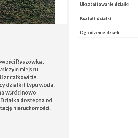
Ukształtowanie działki
Kształt działki
Ogrodzenie działki
owości Raszówka ,
wniczym miejscu
8 ar całkowicie
y działki ( typu woda,
żona wśród nowo
Działka dostępna od
tację nieruchomości.