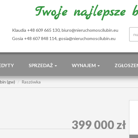
Twoje najlepsze bi
Klaudia +48 609 665 130,
biuro@nieruchomoscilubin.eu
Gosia +48 607 848 114,
gosia@nieruchomoscilubin.eu
EDYTY
SPRZEDAŻ
WYNAJEM
ZGŁOSZE
bin (gw)
Raszówka
399 000 zł