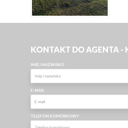
KONTAKT DO AGENTA -
IMIĘ I NAZWISKO
E-MAIL
TELEFON KOMÓRKOWY