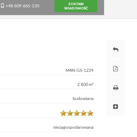
ZOSTAW
+48 609-665-130
WIADOMOŚĆ
M4N-GS-1229
2 800 m²
budowlana
niezagospodarowana