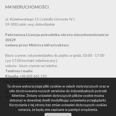
M4 NIERUCHOMOŚCI
ul. Kisielewskiego 11 ( osiedle Ustronie IV )
59-300 Lubin, woj. dolnośląskie
Państwowa Licencja pośrednika obrotu nieruchomościami nr
20129
nadana przez Ministra Infrastruktury
Biuro czynne: od poniedziałku do piątku w godz. 10:00 - 17:00
( po 17:00 kontakt telefoniczny )
sobota - biuro czynne na telefon
Telefony i maile:
Klaudia
+48 609 665 130
biuro@nieruchomoscilubin.eu
Ta strona wykorzystuje pliki cookies w celach statystycznych oraz w
celu dostosowania naszych serwisów do indywidualnych potrzeb
Gosia
+48 607 848 114
klientów. Zmiany ustawień dotyczących plików cookie można
gosia@nieruchomoscilubin.eu
dokonać w dowolnej chwili modyfikując ustawienia przeglądarki.
Korzystanie z tej strony bez zmian ustawień dotyczących cookies
oznacza, że będą one zapisane w pamięci urządzenia.